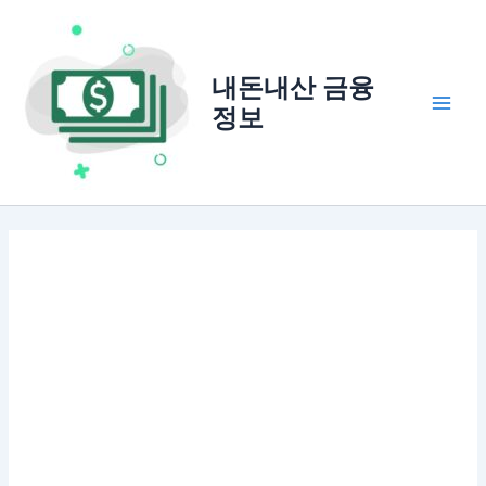
콘
텐
츠
내돈내산 금융
로
정보
건
Main
너
Men
뛰
기