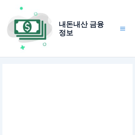
콘
텐
츠
내돈내산 금융
로
정보
건
Main
너
Men
뛰
기