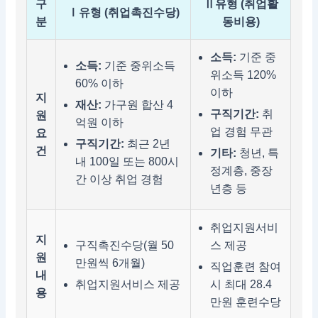
구
Ⅱ유형 (취업활
Ⅰ유형 (취업촉진수당)
분
동비용)
소득:
기준 중
소득:
기준 중위소득
위소득 120%
60% 이하
이하
지
재산:
가구원 합산 4
구직기간:
취
원
억원 이하
업 경험 무관
요
구직기간:
최근 2년
건
기타:
청년, 특
내 100일 또는 800시
정계층, 중장
간 이상 취업 경험
년층 등
취업지원서비
지
구직촉진수당(월 50
스 제공
원
만원씩 6개월)
직업훈련 참여
내
취업지원서비스 제공
시 최대 28.4
용
만원 훈련수당