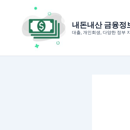
콘
텐
츠
내돈내산 금융정
로
대출, 개인회생, 다양한 정부
건
너
뛰
기