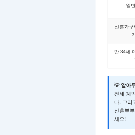
일반
신혼가구/
만 34세 
💡 알아
전세 계약
다. 그리
신혼부부 
세요!