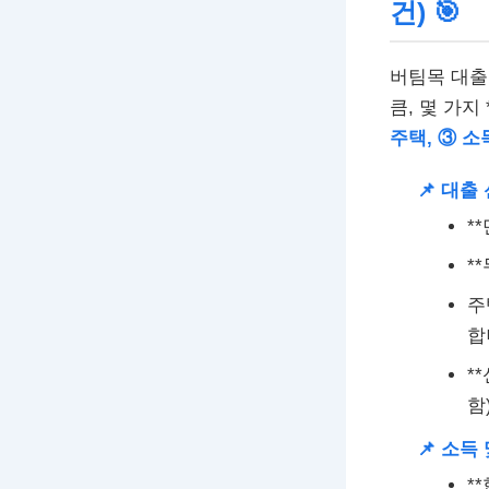
건)
🎯
버팀목 대출
큼, 몇 가지
주택, ③ 소
📌 대출
*
*
주
합
*
함
📌 소득
*