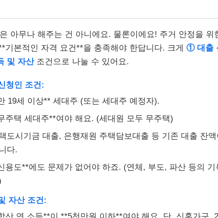
은 아무나 해주는 건 아니에요. 물론이에요! 주거 안정을 위
 **기본적인 자격 요건**을 충족해야 한답니다. 크게
① 대출 
득 및 자산
조건으로 나눌 수 있어요.
 신청인 조건:
*만 19세 이상** 세대주 (또는 세대주 예정자).
*무주택 세대주**여야 해요. (세대원 모두 무주택)
택도시기금 대출, 은행재원 주택담보대출 등 기존 대출 잔액
니다.
*신용도**에도 문제가 없어야 하죠. (연체, 부도, 파산 등의 
)
 및 자산 조건:
*합산 연 소득**이 **5천만원 이하**여야 해요. 단, 신혼가구,