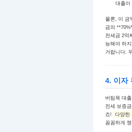
대출이 
물론, 이 
금의 **70%
전세금 2억짜
능해야 하지만
거랍니다. 두
4. 이
버팀목 대출
전세 보증금에
죠!
다양한 
꼼꼼하게 챙