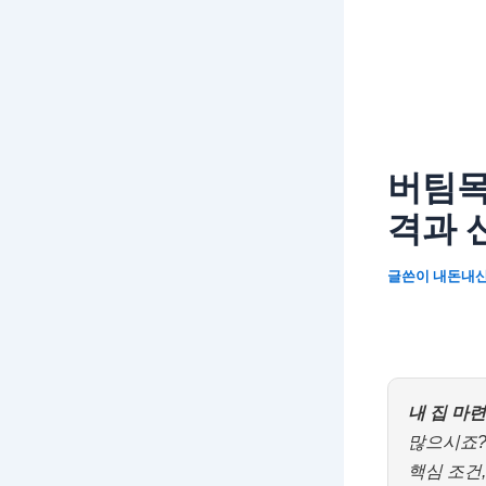
버팀목
격과 
글쓴이
내돈내
내 집 마
많으시죠?
핵심 조건