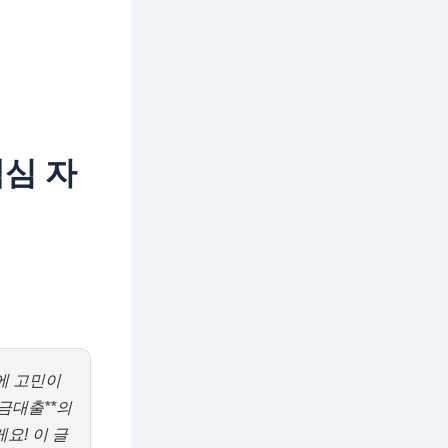
심 자
에 고민이
금대출**의
요! 이 글