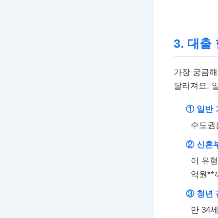
3. 대출
가장 궁금해
달라져요. 
① 일반 
수도권은
② 신혼부
이 유형
억원**
③ 청년 
만 34